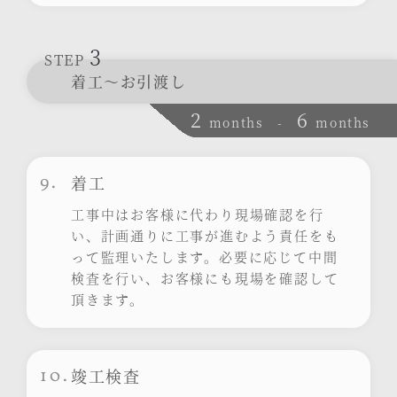
3
STEP
着工～お引渡し
2
6
months
-
months
9.
着工
工事中はお客様に代わり現場確認を行
い、計画通りに工事が進むよう責任をも
って監理いたします。必要に応じて中間
検査を行い、お客様にも現場を確認して
頂きます。
10.
竣工検査