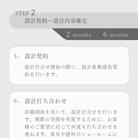
2
STEP
設計契約～設計内容確定
2
6
months
-
months
5.
設計契約
設計打合せ開始の際に、設計業務請負契
約を行います。
6.
設計打ち合わせ
詳細図面を用いて、設計打合せを行いま
す。理想の空間を実現するために、お客
様のご要望に応じて何度も打ち合わせを
重ねます。家具や建材のショールームに