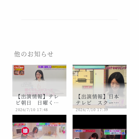
他のお知らせ
【出演情報】テレ
【出演情報】日本
ビ朝日 日曜くり
テレビ スクール
ぃむ雑学
革命！
2026/7/10 17:48
2026/7/10 17:39